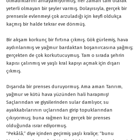
olmadıklarını anlayamıyormuş; her zaman tam olarak
yeterli olmayan bir şeyler varmış. Dolayısıyla, gerçek bir
prensesle evlenmeyi çok arzuladığı için keyfi oldukça
kaçmış bir halde tekrar eve dönmüş.
Bir akşam korkunç bir fırtına çıkmış. Gök gürlemiş, hava
aydınlanmış ve yağmur bardaktan boşanırcasına yağmış;
gerçekten de çok korkutucuymuş. Tam o sırada şehrin
kapısı çalınmış ve yaşlı kral kapıyı açmak için dışarı
çıkmış.
Dışarıda bir prenses duruyormuş. Ama aman Tanrım,
yağmur ve kötü hava yüzünden hali harapmış!
Saçlarından ve giysilerinden sular damlıyor, su
ayakkabılarının uçlarından girip topuklarından
çıkıyormuş; buna rağmen kız gerçek bir prenses
olduğunda ısrar ediyormuş.
“Pekâlâ,” diye içinden geçirmiş yaşlı kraliçe; “bunu