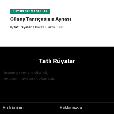
BÜYÜKLERE MASALLAR
Güneş Tanrıçasının Aynası
By
tatliruyalar
4 Dakika Okuma Süresi
Tatlı Rüyalar
Bırakın geçmişin büyüsü,
bugünün hayatına dokunsun.
Hızlı Erişim
Hakkımızda