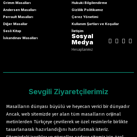
Grimm Masalları
Hukuki Bilgilendirme
Andersen Masalları
Gizlilik Politikamız
Perrault Masalları
Çerez Yönetimi
Diğer Masallar
Kullanım Şartları ve Koşullar
Sesli Kitap
İletişim
Sosyal
İskandinav Masalları
Medya
Hesaplarımız
Sevgili Ziyaretçilerimiz
Masalların dünyası büyülü ve heyecan verici bir dünyadır
Ancak, web sitemizde yer alan tüm masalların orijinal
metinlerden Türkçeye çevrilerek ve özel resimlerle birlikte
tasarlanarak hazırlandığını hatırlatmak isteriz.
Sitemizdeki içerikler ve görseller, sadece sitemiz için özel