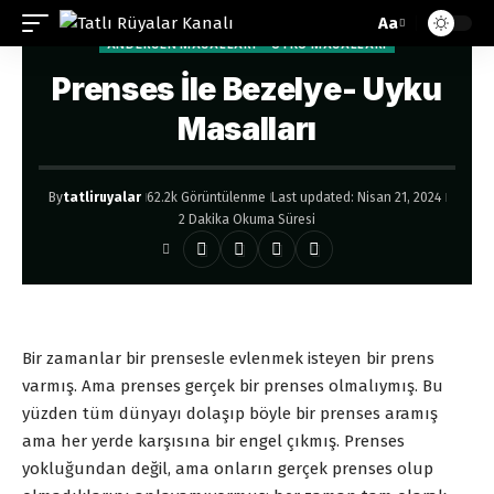
Aa
ANDERSEN MASALLARI
UYKU MASALLARI
Prenses İle Bezelye- Uyku
Masalları
By
tatliruyalar
62.2k Görüntülenme
Last updated: Nisan 21, 2024
2 Dakika Okuma Süresi
Bir zamanlar bir prensesle evlenmek isteyen bir prens
varmış. Ama prenses gerçek bir prenses olmalıymış. Bu
yüzden tüm dünyayı dolaşıp böyle bir prenses aramış
ama her yerde karşısına bir engel çıkmış. Prenses
yokluğundan değil, ama onların gerçek prenses olup