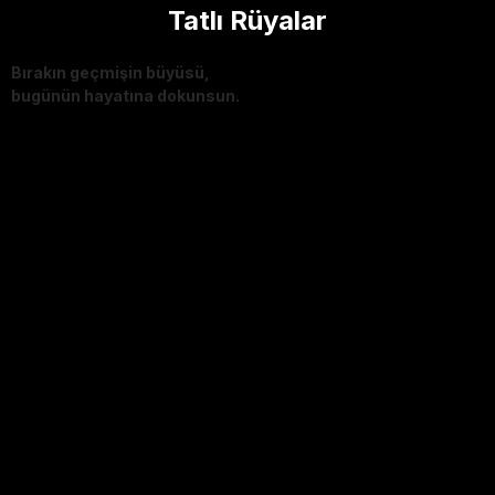
Tatlı Rüyalar
Bırakın geçmişin büyüsü,
bugünün hayatına dokunsun.