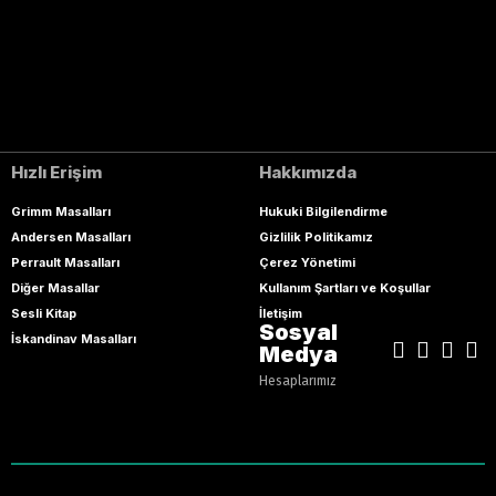
Hızlı Erişim
Hakkımızda
Grimm Masalları
Hukuki Bilgilendirme
Andersen Masalları
Gizlilik Politikamız
Perrault Masalları
Çerez Yönetimi
Diğer Masallar
Kullanım Şartları ve Koşullar
Sesli Kitap
İletişim
Sosyal
İskandinav Masalları
Medya
Hesaplarımız