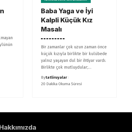
an
Baba Yaga ve İyi
Kalpli Küçük Kız
Masalı
olmayan
öylünün
Bir zamanlar çok uzun zaman önce
küçük kızıyla birlikte bir kulübede
yalnız yaşayan dul bir ihtiyar vardı.
Birlikte çok mutluydular;…
By
tatliruyalar
20 Dakika Okuma Süresi
Hakkımızda