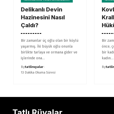
Delikanlı Devin
Kovl
Hazinesini Nasıl
Kral
Çaldı?
Hük
Bir zamanlar üç oğlu olan bir köylü
Bir zam
yaşarmış. İki büyük oğlu onunla
önce, ç
birlikte tarlaya ve ormana gider ve
bir kadı
işlerinde ona…
kadın…
By
tatliruyalar
By
tatli
13 Dakika Okuma Süresi
Tatlı Rüyalar