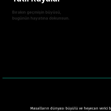
Bırakın geçmişin büyüsü,
bugünün hayatına dokunsun.
Masalların dünyası büyülü ve heyecan verici bi