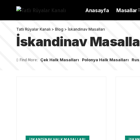
Anasayfa
Masallar
Tatlı Rüyalar Kanalı
>
Blog
>
İskandinav Masalları
İskandinav Masalla
Find More:
Çek Halk Masalları
Polonya Halk Masalları
Rus
İSKANDINAV HALK MASALLARI
İSKAN