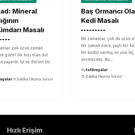
ad: Mineral
Baş Ormancı Ol
lığının
Kedi Masalı
ümdarı Masalı
Bir zamanlar, çok da uzun 
bir zaman önce, yaşlı bir k
anlar, çok uzun zaman
bir kedisi varmış ve onu hiç
ok güzel bir kızı olan dul
sevmezmiş. Bu…
n yaşardı. İyi ve dürüst bir
By
tatliruyalar
15 Dakika Okuma Süresi
ruyalar
9 Dakika Okuma Süresi
Hızlı Erişim