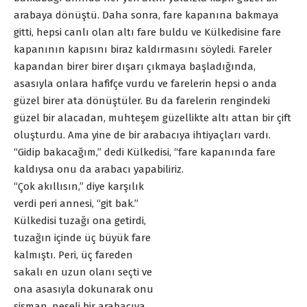
arabaya dönüştü. Daha sonra, fare kapanına bakmaya
gitti, hepsi canlı olan altı fare buldu ve Külkedisine fare
kapanının kapısını biraz kaldırmasını söyledi. Fareler
kapandan birer birer dışarı çıkmaya başladığında,
asasıyla onlara hafifçe vurdu ve farelerin hepsi o anda
güzel birer ata dönüştüler. Bu da farelerin rengindeki
güzel bir alacadan, muhteşem güzellikte altı attan bir çift
oluşturdu. Ama yine de bir arabacıya ihtiyaçları vardı.
“Gidip bakacağım,” dedi Külkedisi, “fare kapanında fare
kaldıysa onu da arabacı yapabiliriz.
“Çok akıllısın,” diye karşılık
verdi peri annesi, “git bak.”
Külkedisi tuzağı ona getirdi,
tuzağın içinde üç büyük fare
kalmıştı. Peri, üç fareden
sakalı en uzun olanı seçti ve
ona asasıyla dokunarak onu
şişman, neşeli bir arabacıya