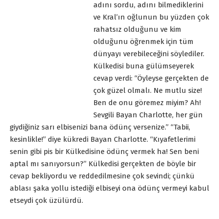
adını sordu, adını bilmediklerini
ve Kral’ın oğlunun bu yüzden çok
rahatsız olduğunu ve kim
olduğunu öğrenmek için tüm
dünyayı verebileceğini söylediler.
Külkedisi buna gülümseyerek
cevap verdi: “Öyleyse gerçekten de
çok güzel olmalı. Ne mutlu size!
Ben de onu göremez miyim? Ah!
Sevgili Bayan Charlotte, her gün
giydiğiniz sarı elbisenizi bana ödünç versenize.” “Tabii,
kesinlikle!” diye kükredi Bayan Charlotte. “Kıyafetlerimi
senin gibi pis bir Külkedisine ödünç vermek ha! Sen beni
aptal mı sanıyorsun?’’ Külkedisi gerçekten de böyle bir
cevap bekliyordu ve reddedilmesine çok sevindi; çünkü
ablası şaka yollu istediği elbiseyi ona ödünç vermeyi kabul
etseydi çok üzülürdü.