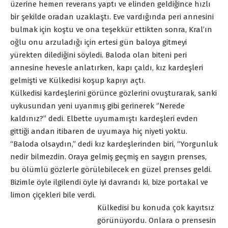
üzerine hemen reverans yaptı ve elinden geldiğince hızlı
bir şekilde oradan uzaklaştı. Eve vardığında peri annesini
bulmak için koştu ve ona teşekkür ettikten sonra, Kral’ın
oğlu onu arzuladığı için ertesi gün baloya gitmeyi
yürekten dilediğini söyledi. Baloda olan biteni peri
annesine hevesle anlatırken, kapı çaldı, kız kardeşleri
gelmişti ve Külkedisi koşup kapıyı açtı.
Külkedisi kardeşlerini görünce gözlerini ovuşturarak, sanki
uykusundan yeni uyanmış gibi gerinerek ‘’Nerede
kaldınız?’’ dedi. Elbette uyumamıştı kardeşleri evden
gittiği andan itibaren de uyumaya hiç niyeti yoktu.
“Baloda olsaydın,” dedi kız kardeşlerinden biri, “Yorgunluk
nedir bilmezdin. Oraya gelmiş geçmiş en saygın prenses,
bu ölümlü gözlerle görülebilecek en güzel prenses geldi.
Bizimle öyle ilgilendi öyle iyi davrandı ki, bize portakal ve
limon çiçekleri bile verdi.
Külkedisi bu konuda çok kayıtsız
görünüyordu. Onlara o prensesin