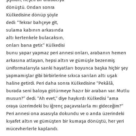
dönüştü. Ondan sonra
Külkedisine dönüp şöyle
dedi: “Tekrar bahçeye git,
sulama kabının arkasında
altı kertenkele bulacaksın,
onları bana getir.” Külkedisi
bunu yapar yapmaz peri annesi onları, arabanın hemen
arkasına atlayan, hepsi altın ve gümüşle bezenmiş
üniformalarıyla sanki hayatları boyunca başka hiçbir şey
yapmamışlar gibi birbirlerine sıkıca sarılan altı uşak
haline getirdi. Peri daha sonra Külkedisine “Pekâlâ,
burada seni baloya götürmeye hazır bir araban var. Mutlu
musun?” dedi. “Ah evet,” diye haykırdı Külkedisi “ama
oraya üzerimdeki bu iğrenç paçavralarla mı gideceğim?”
Peri annesi ona asasıyla dokundu ve o anda üzerindeki
kıyafet altın ve gümüşten bir kumaşa dönüştü, her yeri
mücevherlerle kaplandı.