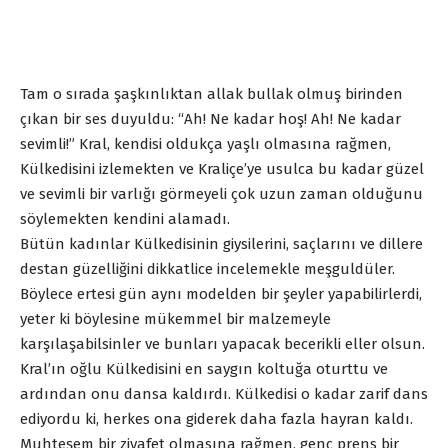
Tam o sırada şaşkınlıktan allak bullak olmuş birinden
çıkan bir ses duyuldu: “Ah! Ne kadar hoş! Ah! Ne kadar
sevimli!” Kral, kendisi oldukça yaşlı olmasına rağmen,
Külkedisini izlemekten ve Kraliçe’ye usulca bu kadar güzel
ve sevimli bir varlığı görmeyeli çok uzun zaman olduğunu
söylemekten kendini alamadı.
Bütün kadınlar Külkedisinin giysilerini, saçlarını ve dillere
destan güzelliğini dikkatlice incelemekle meşguldüler.
Böylece ertesi gün aynı modelden bir şeyler yapabilirlerdi,
yeter ki böylesine mükemmel bir malzemeyle
karşılaşabilsinler ve bunları yapacak becerikli eller olsun.
Kral’ın oğlu Külkedisini en saygın koltuğa oturttu ve
ardından onu dansa kaldırdı. Külkedisi o kadar zarif dans
ediyordu ki, herkes ona giderek daha fazla hayran kaldı.
Muhteşem bir ziyafet olmasına rağmen, genç prens bir