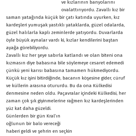
ve kızlarının banyolarını
ovalattırıyordu. Zavallı kız bir
saman yatağında küçük bir çatı katında uyurken, kız
kardeşleri yumuşak yastıklı yataklarda, güzel odalarda,
güzel halılarla kaplı zeminlerde yatıyordu. Duvarlarda
öyle büyük aynalar vardı ki, kızlar kendilerini baştan
ayağa görebiliyordu.
Zavallı kız her şeye sabırla katlandı ve olan biteni ona
kızmasın diye babasına bile söylemeye cesaret edemedi
çünkü yeni karısı babasına tamamen hükmediyordu.
Küçük kız işini bitirdiğinde, bacanın köşesine gider, cüruf
ve küllerin arasına otururdu. Bu da ona Külkedisi
denmesine neden oldu. Paçavralar içindeki Külkedisi, her
zaman çok şık giyinmelerine rağmen kız kardeşlerinden
yüz kat daha güzeldi.
Günlerden bir gün Kral’ın
oğlunun bir balo vereceği
haberi geldi ve şehrin en seçkin