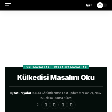
Aa
UYKU MASALLARI
PERRAULT MASALLARI
Külkedisi Masalını Oku
By
tatliruyalar
632.4k Görüntülenme
Last updated: Nisan 21, 2024
15 Dakika Okuma Süresi