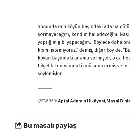
Sonunda onu köyün başındaki adama götürm
sormayacağım, kendim halledeceğim. Nasıl y
yaptığım gibi yapacağım.” Böylece daha önce
kısmı istemiyoruz,” demiş, diğer köy de, “Bi
köyün başındaki adama vermişler, o da hep
bilgelik konusundaki ünü sona ermiş ve i
söylemişler.
TAGGED:
Aptal Adamın Hikâyesi
Masal Dinl
Bu masalı paylaş