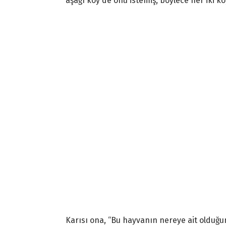
aşağı köy de onu istemiş, böylece her iki kö
Karısı ona, “Bu hayvanın nereye ait olduğu