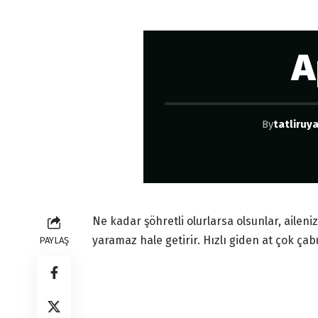
A
By
tatliruya
Ne kadar şöhretli olurlarsa olsunlar, aile
yaramaz hale getirir. Hızlı giden at çok çab
PAYLAŞ