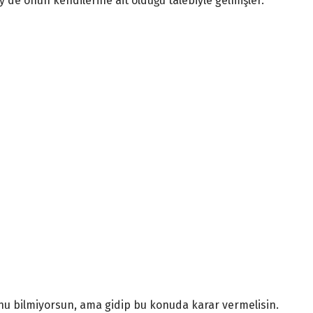
y de onun kendilerine ait olduğu talebiyle gelmişler.
nu bilmiyorsun, ama gidip bu konuda karar vermelisin.