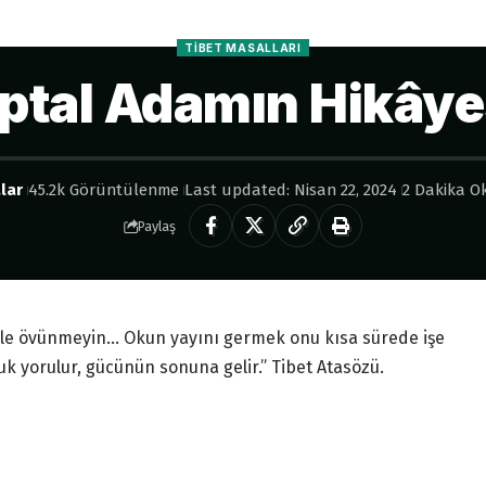
TIBET MASALLARI
ptal Adamın Hikâye
lar
45.2k Görüntülenme
Last updated: Nisan 22, 2024
2 Dakika O
Paylaş
nizle övünmeyin… Okun yayını germek onu kısa sürede işe
uk yorulur, gücünün sonuna gelir.” Tibet Atasözü.