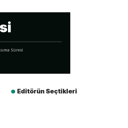
si
kuma Süresi
Editörün Seçtikleri