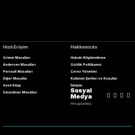
Hızlı Erişim
Hakkımızda
Grimm Masalları
Hukuki Bilgilendirme
Andersen Masalları
Gizlilik Politikamız
Perrault Masalları
Çerez Yönetimi
Diğer Masallar
Kullanım Şartları ve Koşullar
Sesli Kitap
İletişim
Sosyal
İskandinav Masalları
Medya
Hesaplarımız