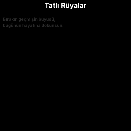
Tatlı Rüyalar
Bırakın geçmişin büyüsü,
bugünün hayatına dokunsun.